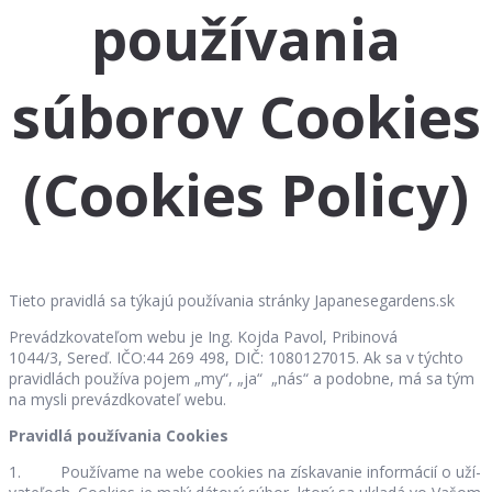
používania
súborov Cookies
(Cookies Policy)
Tieto pra­vidlá sa tý­kajú po­u­ží­va­nia stránky Japanesegardens.sk
Pre­vádz­ko­va­te­ľom webu je Ing. Kojda Pavol, Pribinová
1044/3, Sereď. IČO:44 269 498, DIČ: 1080127015. Ak sa v týchto
pra­vid­lách po­u­žíva po­jem „my“, „ja“ „nás“ a podobne, má sa tým
na mysli prevázdkovateľ webu.
Pra­vidlá po­u­ží­va­nia Co­okies
1. Používame na webe co­okies na zís­ka­va­nie in­for­má­cií o uží­