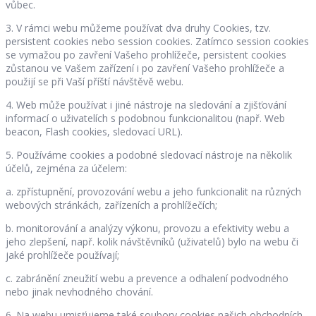
vůbec.
3. V rámci webu můžeme používat dva druhy Cookies, tzv.
persistent cookies nebo session cookies. Zatímco session cookies
se vymažou po zavření Vašeho prohlížeče, persistent cookies
zůstanou ve Vašem zařízení i po zavření Vašeho prohlížeče a
použijí se při Vaší příští návštěvě webu.
4. Web může používat i jiné nástroje na sledování a zjišťování
informací o uživatelích s podobnou funkcionalitou (např. Web
beacon, Flash cookies, sledovací URL).
5. Používáme cookies a podobné sledovací nástroje na několik
účelů, zejména za účelem:
a. zpřístupnění, provozování webu a jeho funkcionalit na různých
webových stránkách, zařízeních a prohlížečích;
b. monitorování a analýzy výkonu, provozu a efektivity webu a
jeho zlepšení, např. kolik návštěvníků (uživatelů) bylo na webu či
jaké prohlížeče používají;
c. zabránění zneužití webu a prevence a odhalení podvodného
nebo jinak nevhodného chování.
6. Na webu umisťujeme také soubory cookies našich obchodních