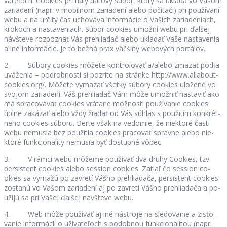
va­te­ľoch. Co­okies je malý dá­tový sú­bor, ktorý sa ukladá vo Va­šom
za­ria­dení (napr. v mo­bil­nom za­ria­dení alebo po­čí­tači) pri po­u­ží­vaní
webu a na ur­čitý čas ucho­váva in­for­má­cie o Va­šich za­ria­de­niach,
kro­koch a na­sta­ve­niach. Sú­bor co­okies umožní webu pri ďal­šej
náv­števe roz­poz­nať Vás pre­hlia­dač alebo ukla­dať Vaše na­sta­ve­nia
a iné in­for­má­cie. Je to bežná prax väč­šiny we­bo­vých por­tá­lov.
2. Sú­bory co­okies mô­žete kon­tro­lo­vať a/alebo zma­zať podľa
uvá­že­nia – pod­rob­nosti si po­zrite na stránke http://www.al­la­bout­
co­okies.org/. Mô­žete vy­ma­zať všetky sú­bory co­okies ulo­žené vo
svo­jom za­ria­dení. Váš pre­hlia­dač Vám môže umož­niť na­sta­viť ako
má spra­co­vá­vať co­okies vrá­tane mož­nosti po­u­ží­va­nie co­okies
úplne za­ká­zať alebo vždy žia­dať od Vás sú­hlas s po­u­ži­tím kon­krét­
neho co­okies sú­boru. Berte však na ve­do­mie, že nie­ktoré časti
webu ne­mu­sia bez po­u­ži­tia co­okies pra­co­vať správne alebo nie­
ktoré fun­kci­ona­lity ne­mu­sia byť do­stupné vô­bec.
3. V rámci webu mô­žeme po­u­ží­vať dva druhy Co­okies, tzv.
per­sis­tent co­okies alebo ses­sion co­okies. Za­tiaľ čo ses­sion co­
okies sa vy­mažú po za­vretí Vášho pre­hlia­dača, per­sis­tent co­okies
zo­stanú vo Va­šom za­ria­dení aj po za­vretí Vášho pre­hlia­dača a po­
u­žijú sa pri Va­šej ďal­šej náv­števe webu.
4. Web môže po­u­ží­vať aj iné ná­stroje na sle­do­va­nie a zis­ťo­
va­nie in­for­má­cií o uží­va­te­ľoch s po­dob­nou fun­kci­ona­li­tou (napr.