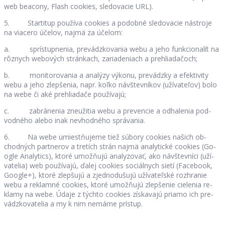
web be­a­cony, Flash co­okies, sle­do­va­cie URL).
5. Star­ti­tup po­u­žíva co­okies a po­dobné sle­do­va­cie ná­stroje
na via­cero úče­lov, najmä za úče­lom:
a. sprí­stup­ne­nia, pre­vádz­ko­va­nia webu a jeho fun­kci­ona­lít na
rôz­nych we­bo­vých strán­kach, za­ria­de­niach a pre­hlia­da­čoch;
b. mo­ni­to­ro­va­nia a ana­lýzy vý­konu, pre­vádzky a efek­ti­vity
webu a jeho zlep­še­nia, napr. koľko náv­štev­ní­kov (uží­va­te­ľov) bolo
na webe či aké pre­hlia­dače po­u­ží­vajú;
c. za­brá­ne­nia zne­uži­tia webu a pre­ven­cie a od­ha­le­nia pod­
vod­ného alebo inak ne­vhod­ného sprá­va­nia.
6. Na webe umiest­ňu­jeme tiež sú­bory co­okies na­šich ob­
chod­ných par­tne­rov a tre­tích strán najmä ana­ly­tické co­okies (Go­
ogle Ana­ly­tics), ktoré umož­ňujú ana­ly­zo­vať, ako náv­štev­níci (uží­
va­te­lia) web po­u­ží­vajú, ďa­lej co­okies so­ciál­nych sietí (Fa­ce­book,
Go­ogle+), ktoré zlep­šujú a zjed­no­du­šujú uží­va­teľ­ské ro­z­hra­nie
webu a re­klamné co­okies, ktoré umož­ňujú zlep­še­nie cie­le­nia re­
klamy na webe. Údaje z týchto co­okies zís­ka­vajú priamo ich pre­
vádz­ko­va­te­lia a my k nim nemáme prí­stup.