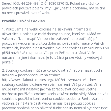
Sereď. IČO: 44 269 498, DIČ: 1080127015. Pokud se v těchto
pravidlech používá pojem „my“, „já“ „nás“ a podobně, má se tím
na mysli prevázdkovateľ webu.
Pravidla užívání Cookies
1. Používáme na webu cookies na získávání informací o
uživatelích. Cookies je malý datový soubor, který se ukládá ve
Vašem zařízení (např. V mobilním zařízení nebo počítači) při
používání webu a na určitou dobu uchovává informace o Vašich
zařízeních, krocích a nastaveních. Soubor cookies umožní webu při
příští návštěvě rozpoznat Vás prohlížeč nebo ukládat Vaše
nastavení a jiné informace. Je to běžná praxe většiny webových
portálů.
2. Soubory cookies můžete kontrolovat a / nebo smazat podle
uvážení – podrobnosti viz na stránce
http://www.allaboutcookies.org/. Můžete vymazat všechny
soubory cookies uložené ve svém zařízení. Váš prohlížeč Vám
může umožnit nastavit jak má zpracovávat cookies včetně
možnosti používání cookies zcela zakázat nebo vždy žádat od Vás
souhlas s použitím konkrétního cookies souboru. Berte však na
vědomí, že některé části webu nemusí bez použití cookies
pracovat správně nebo některé funkcionality nemusí být dostupné