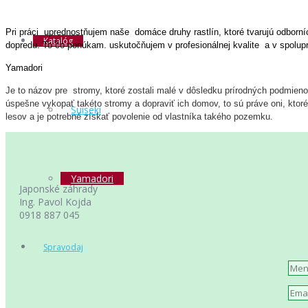
Pri práci
uprednostňujem naše
domáce druhy rastlín, ktoré tvarujú odbor
Katalóg
dopredu.
To čo ponúkam. uskutočňujem v profesionálnej kvalite
a v spolupr
Yamadori
Je to názov pre stromy, ktoré zostali malé v dôsledku prírodných podmien
úspešne vykopať takéto stromy a dopraviť ich domov, to sú práve oni, ktoré
Suiseki
lesov a je potrebné získať povolenie od vlastníka takého pozemku.
Yamadori
Japonské záhrady
Ing. Pavol Kojda
0918 887 045
Spravodaj