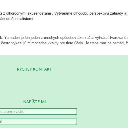
níci z dlhoročnými skúsenosťami
. Vytvárame dlhodobú perspektívu záhrady a 
áci so špecialistami.
ok. Yamadori je len jeden z mnohých spôsobov ako začať vytvárať tvarované
 často vykazujú mimoriadne kvality pre tieto účely. Je treba mať na pamäti, 
RÝCHLY KONTAKT
NAPÍŠTE MI